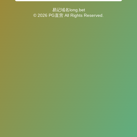
易记域名long.bet
© 2026 PG直营 All Rights Reserved.